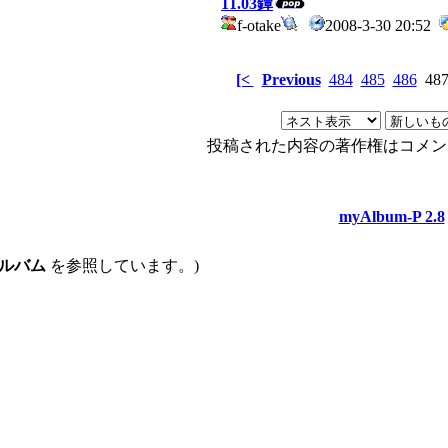
11.03鐔
f-otake
2008-3-30 20:52
[<
Previous
484
485
486
48
投稿された内容の著作権はコメン
myAlbum-P 2.8
ルバム
を参照しています。)