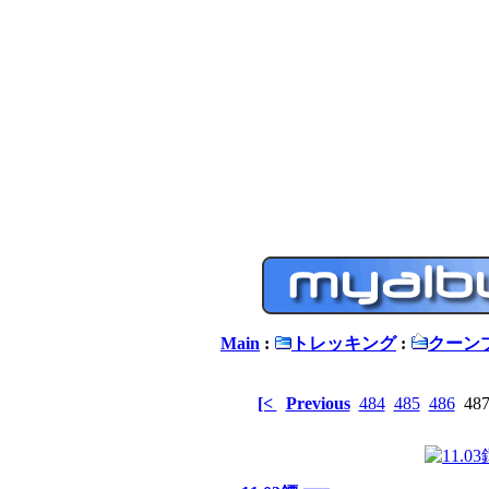
Main
:
トレッキング
:
クーン
[<
Previous
484
485
486
48