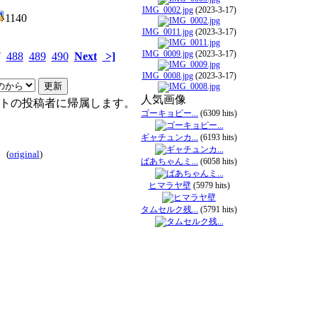
IMG_0002.jpg
(2023-3-17)
1140
IMG_0011.jpg
(2023-3-17)
IMG_0009.jpg
(2023-3-17)
7
488
489
490
Next
>]
IMG_0008.jpg
(2023-3-17)
人気画像
トの投稿者に帰属します。
ゴーキョピー...
(6309 hits)
ギャチュンカ...
(6193 hits)
(
original
)
ばあちゃんミ...
(6058 hits)
ヒマラヤ壁
(5979 hits)
タムセルク残...
(5791 hits)