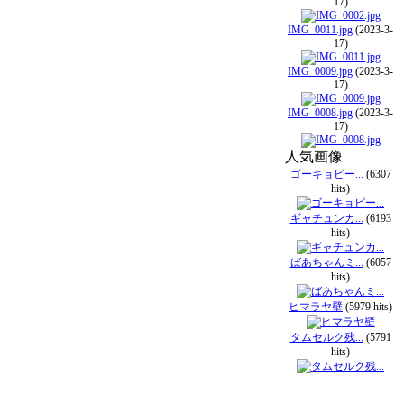
17)
IMG_0011.jpg
(2023-3-
17)
IMG_0009.jpg
(2023-3-
17)
IMG_0008.jpg
(2023-3-
17)
人気画像
ゴーキョピー...
(6307
hits)
ギャチュンカ...
(6193
hits)
ばあちゃんミ...
(6057
hits)
ヒマラヤ壁
(5979 hits)
タムセルク残...
(5791
hits)