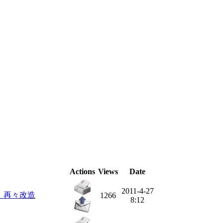
Actions
Views
Date
2011-4-27
：再々改造
1266
8:12