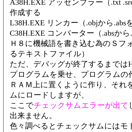
A38H.EXE アッセンブラー（.txt .sr
作成する
L38H.EXE リンカー（.objから.ab
C38H.EXE コンバーター（.absから
Ｈ８に機械語を書き込む為のＳフ
るテキストファイル）
ただ、デバッグが終了するまではH8
プログラムを乗せ、プログラムの
ＲＡＭ上に置くように作り、それ
ムにロードしますが、
ここで
チェックサムエラーが出て
出来ません。
色々調べるとチェックサムにはモ