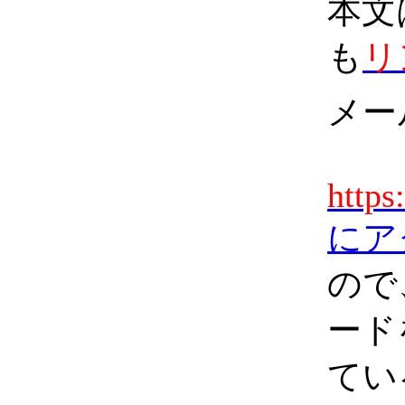
本文
も
リ
メー
https
にア
ので
ード
てい