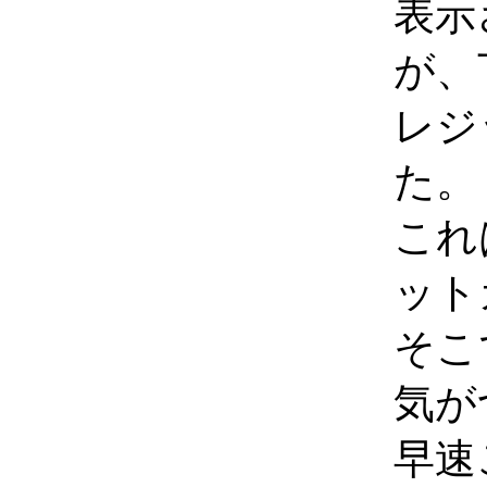
表示
が、
レジ
た。
これ
ット
そこ
気が
早速