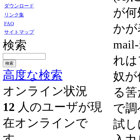
ダウンロード
が何
リンク集
FAQ
かが
サイトマップ
mail
検索
れは
高度な検索
奴が
オンライン状況
る筈
12
人のユーザが現
で調
在オンラインで
試し
す。