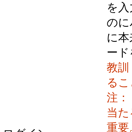
を入
のに
に本
ード
教訓
るこ
注：
当た
重要。