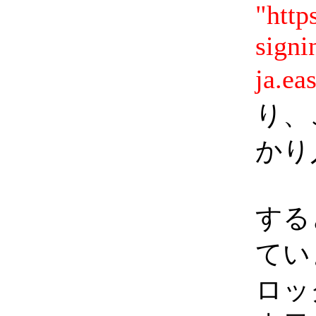
"http
signi
ja.ea
り、
かり
する
てい
ロッ