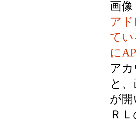
画像
アド
てい
にA
アカ
と、
が開
ＲＬ