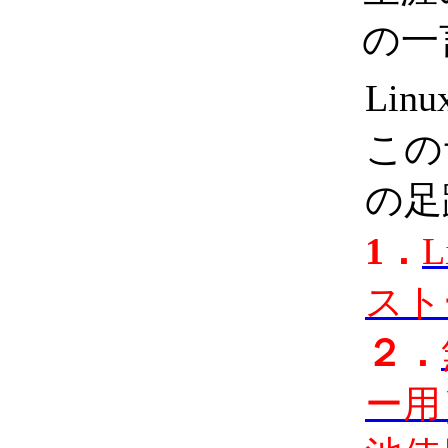
の一
Lin
この
の足
1．
L
スト
２．
ー用