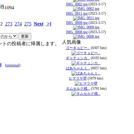
IMG_0002.jpg
(2023-3-17)
1094
IMG_0011.jpg
(2023-3-17)
IMG_0009.jpg
(2023-3-17)
72
273
274
275
Next
>]
IMG_0008.jpg
(2023-3-17)
人気画像
ントの投稿者に帰属します。
ゴーキョピー...
(6307 hits)
ギャチュンカ...
(6193 hits)
8
(
original
)
ばあちゃんミ...
(6057 hits)
ヒマラヤ壁
(5979 hits)
タムセルク残...
(5791 hits)