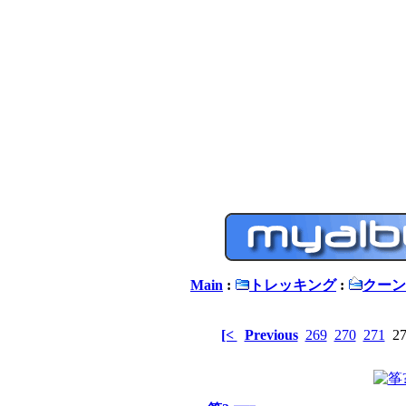
Main
:
トレッキング
:
クーン
[<
Previous
269
270
271
2