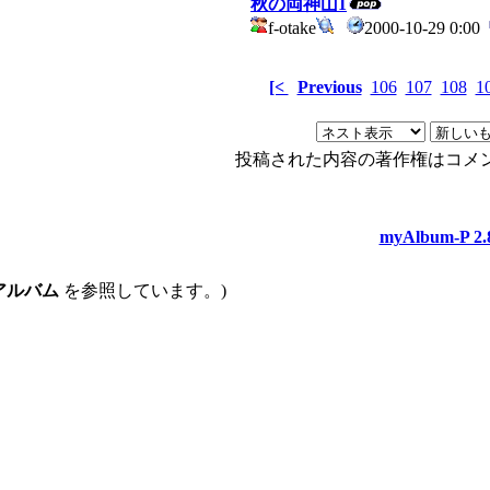
秋の両神山1
f-otake
2000-10-29 0:00
[<
Previous
106
107
108
1
投稿された内容の著作権はコメ
myAlbum-P 2.
アルバム
を参照しています。)