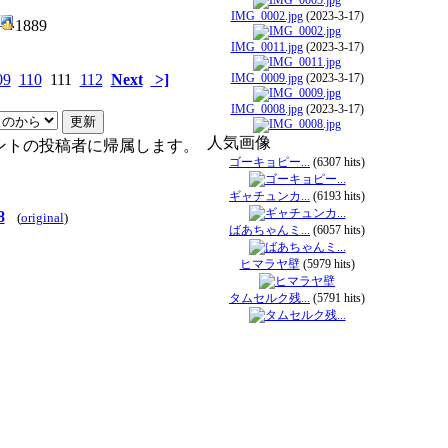
IMG_0002.jpg
(2023-3-17)
1889
IMG_0011.jpg
(2023-3-17)
09
110
111
112
Next
>]
IMG_0009.jpg
(2023-3-17)
IMG_0008.jpg
(2023-3-17)
人気画像
ントの投稿者に帰属します。
ゴーキョピー...
(6307 hits)
ギャチュンカ...
(6193 hits)
8
(
original
)
ばあちゃんミ...
(6057 hits)
ヒマラヤ壁
(5979 hits)
タムセルク残...
(5791 hits)