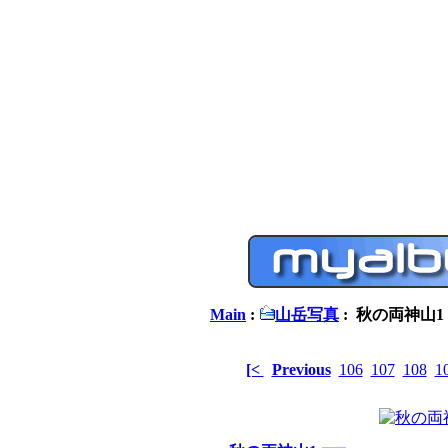
Main
:
山岳写真
: 秋の両神山1
[<
Previous
106
107
108
1