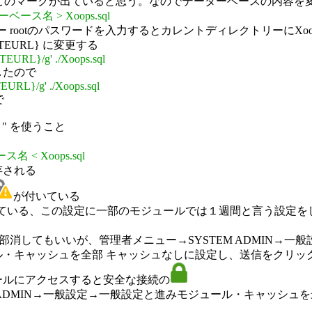
ないので、このマークが出ていると思う。なのでデーターベースの内
ーベース名 > Xoops.sql
 rootのパスワードを入力するとカレントディレクトリーにXoop
ITEURL} に変更する
_SITEURL}/g' ./Xoops.sql
したので
ITEURL}/g' ./Xoops.sql
で
" を使うこと
名 < Xoops.sql
存される
が付いている
っている、この設定に一部のモジュールでは１週間と言う設定
ルを全部消してもいいが、管理者メニュー→SYSTEM ADMIN→
・キャッシュを全部 キャッシュなしに設定し、送信をクリッ
ールにアクセスすると安全な接続の
M ADMIN→一般設定→一般設定と進みモジュール・キャッシ