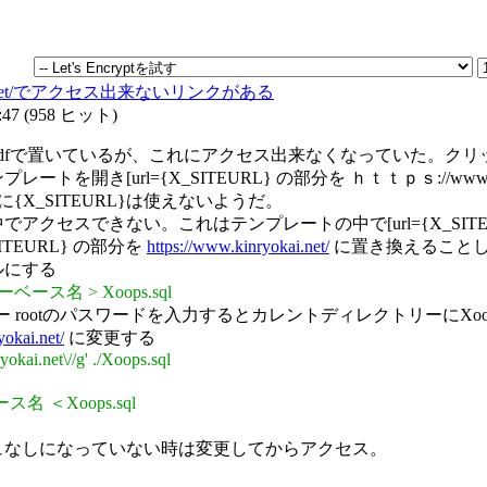
ryokai.net/でアクセス出来ないリンクがある
:47
(
958 ヒット
)
dfで置いているが、これにアクセス出来なくなっていた。ク
き[url={X_SITEURL} の部分を ｈｔｔｐｓ://www.ki
に{X_SITEURL}は使えないようだ。
クセスできない。これはテンプレートの中で[url={X_SITE
TEURL} の部分を
https://www.kinryokai.net/
に置き換えること
ルにする
ーベース名 > Xoops.sql
 rootのパスワードを入力するとカレントディレクトリーにXoop
yokai.net/
に変更する
okai.net\//g' ./Xoops.sql
。
ス名 ＜Xoops.sql
ュなしになっていない時は変更してからアクセス。