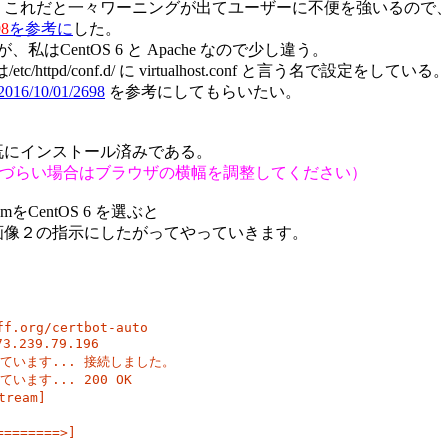
と一々ワーニングが出てユーザーに不便を強いるので、無償SSL/TL
98
を参考に
した。
が、私はCentOS 6 と Apache なので少し違う。
は/etc/httpd/conf.d/ に virtualhost.conf と
2016/10/01/2698
を参考にしてもらいたい。
既にインストール済みである。
づらい場合はブラウザの横幅を調整してください）
emをCentOS 6 を選ぶと
画像２の指示にしたがってやっていきます。
f.org/certbot-auto

239.79.196

接続しています... 接続しました。

ます... 200 OK

ream]

=======>]
