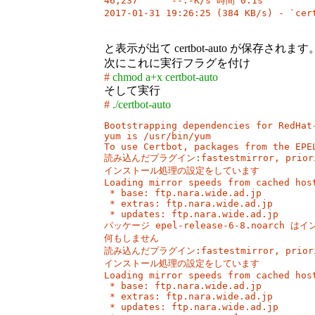
46,237      --.-K/s 時間 0.1s

2017-01-31 19:26:25 (384 KB/s) - `c
と表示が出て certbot-auto が保存されます
次にこれに実行フラグを付け
#
chmod a+x certbot-auto
そして実行
#
./certbot-auto
Bootstrapping dependencies for RedHat-
yum is /usr/bin/yum

To use Certbot, packages from the EPEL
読み込んだプラグイン:fastestmirror, prioritie
インストール処理の設定をしています

Loading mirror speeds from cached host
 * base: ftp.nara.wide.ad.jp

 * extras: ftp.nara.wide.ad.jp

 * updates: ftp.nara.wide.ad.jp

パッケージ epel-release-6-8.noarch
何もしません

読み込んだプラグイン:fastestmirror, prioritie
インストール処理の設定をしています

Loading mirror speeds from cached host
 * base: ftp.nara.wide.ad.jp

 * extras: ftp.nara.wide.ad.jp

 * updates: ftp.nara.wide.ad.jp
