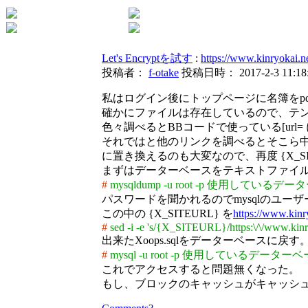
Let's Encryptを試す
:
https://www.kin
投稿者：
f-otake
投稿日時： 2017-2-3 11:18
私はログイン後にトップページに名簿をp
確かにファイルは存在しているので、テンプレートを開
色々調べるとBBコードで使っている[url= 
それではと他のリンクを調べるとそこら中でア
に置き換えるのも大変なので、再度 {X_SI
まずはデーターベースをテキストファイ
#
mysqldump -u root -p 使用しているデータ
パスワードを聞かれるのでmysqlのユーザー
この中の {X_SITEURL} を
https://www.kinr
#
sed -i -e 's/{X_SITEURL}/https:\/\/www.kinry
出来たXoops.sqlをデーターベースに戻す
#
mysql -u root -p 使用しているデーターベー
これでアクセスすると問題無くなった。
もし、ブロックのキャッシュがキャッシ