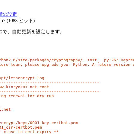
動更新の設定
:57
(
1088 ヒット
)
かないので、自動更新を設定します。
thon2.6/site-packages/cryptography/__init__.py:26: Deprec
core team, please upgrade your Python. A future version o
pt/letsencrypt.log

------------------------------------------

w.kinryokai.net.conf

------------------------------------------

ng renewal for dry run

.net

ncrypt/keys/0001_key-certbot.pem

1_csr-certbot.pem

 close to cert expiry **
