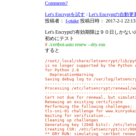
Comments?
Let's Encryptを試す
:
Let’s Encryptの自
投稿者：
f-otake
投稿日時： 2017-2-1 22:13
Let's Encryptの有効期限は９０日し
初めにテスト
#
./certbot-auto renew --dry-run
すると
/root/.local/share/letsencrypt/lib/py
is no longer supported by the Python 
for Python 2.6

  DeprecationWarning

Saving debug log to /var/log/letsencry
-------------------------------------
Processing /etc/letsencrypt/renewal/ww
-------------------------------------
Cert not due for renewal, but simulati
Renewing an existing certificate

Performing the following challenges:

tls-sni-01 challenge for www.kinryokai
Waiting for verification...

Cleaning up challenges

Generating key (2048 bits): /etc/letse
Creating CSR: /etc/letsencrypt/csr/000
** DRY RUN: simulating 'certbot renew'