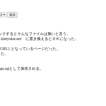
リックするとそんなファイルは無いと言う。
nryokai.net/ に置き換えるとＯＫになった.
URL} となっているページだった。
した。
s.sqlとして保存される。