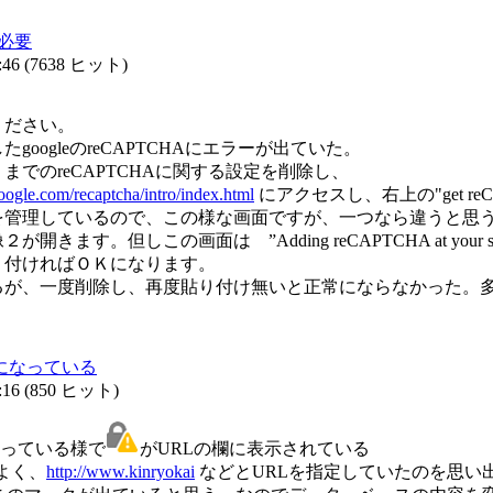
録必要
:46
(
7638 ヒット
)
ください。
oogleのreCAPTCHAにエラーが出ていた。
でのreCAPTCHAに関する設定を削除し、
oogle.com/recaptcha/intro/index.html
にアクセスし、右上の"get re
を管理しているので、この様な画面ですが、一つなら違うと思
す。但しこの画面は ”Adding reCAPTCHA at your s
り付ければＯＫになります。
が、一度削除し、再度貼り付け無いと正常にならなかった。多分g
//になっている
:16
(
850 ヒット
)
になっている様で
がURLの欄に表示されている
よく、
http://www.kinryokai
などとURLを指定していたのを思い