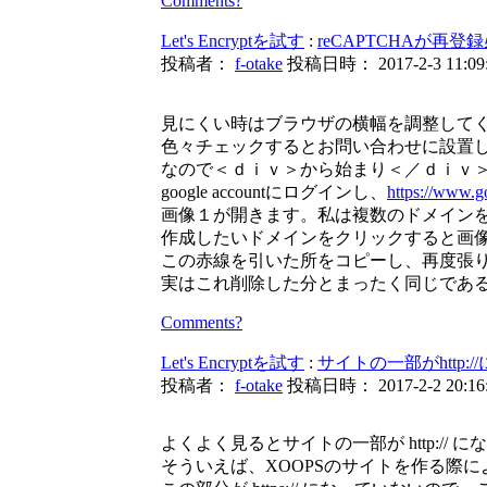
Comments?
Let's Encryptを試す
:
reCAPTCHAが再登
投稿者：
f-otake
投稿日時： 2017-2-3 11:09
見にくい時はブラウザの横幅を調整して
色々チェックするとお問い合わせに設置したg
なので＜ｄｉｖ＞から始まり＜／ｄｉｖ＞ま
google accountにログインし、
https://www.g
画像１が開きます。私は複数のドメイン
作成したいドメインをクリックすると画像２が開きま
この赤線を引いた所をコピーし、再度張
実はこれ削除した分とまったく同じである
Comments?
Let's Encryptを試す
:
サイトの一部がhttp:
投稿者：
f-otake
投稿日時： 2017-2-2 20:16
よくよく見るとサイトの一部が http:// 
そういえば、XOOPSのサイトを作る際に