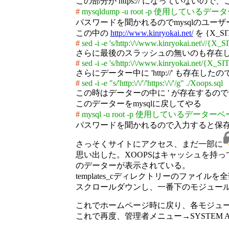
この部分が https:// になってい
#
mysqldump -u root -p 使用しているデータ
パスワードを聞かれるのでmysqlのユーザー
この中の
http://www.kinryokai.net/
を {X_S
#
sed -i -e 's/http:\/\/www.kinryokai.net\//{X
さらに最後のスラッシュの無いのも存在
#
sed -i -e 's/http:\/\/www.kinryokai.net/{X_S
さらにデーター中に 'http://' も存在したの
#
sed -i -e "s/'http:\/\/'/'https:\/\/'/g" ./Xoops.sql
この時はデーターの中に ' が存在するので 
このデーターをmysqlに戻してやる
#
mysql -u root -p 使用しているデーターベース
パスワードを聞かれるので入力すると保
さっそくサイトにアクセス、まだ一部に
思い出した。XOOPSはキャッシュを持
のデーターが表示されている。
templates_cディレクトリーのファイ
スクロールダウンし、一番下のモジュール
これでホームページ時に戻り、各モジュ
これで再度、管理者メニュー→SYSTE