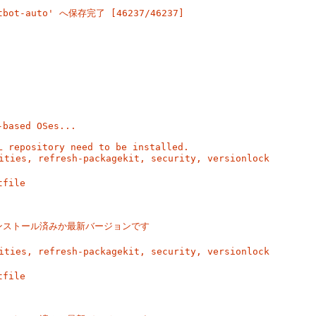
ertbot-auto' へ保存完了 [46237/46237]
。
based OSes...

 repository need to be installed.

s, refresh-packagekit, security, versionlock

file

 はインストール済みか最新バージョンです

s, refresh-packagekit, security, versionlock

file
