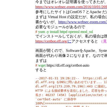
今まではオレオレ証明書を使ってきたが、これだ
https://www.websec-room.com/2016/10/01/26
参考にしたサイトはCentOS 7 とApache だ
まずは Virtual Host の設定だが、私の場合
書かないが、
https://www.websec-room.com/
必要なモジュールがあるので
#
yum -y install httpd openssl mod_ssl
でインストールしておくが、私の場合は
https://certbot.eff.org/
に
アクセスすると
（見
画面が開くので、SoftwareをApache、Syst
画面が代わり画像２になります。なので
まずは
#
wget
https://dl.eff.org/certbot-auto
すると
--2017-01-31 19:26:22--  https://dl.ef
dl.eff.org をDNSに問いあわせています... 173.
dl.eff.org|173.239.79.196|:443 に
HTTP による接続要求を送信しました、応答を待ってい
長さ: 46237 (45K) [application/octet-st
`certbot-auto' に保存中

100%[=================================