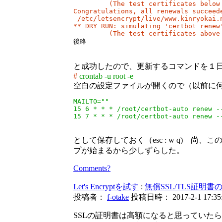
         (The test certificates below 
Congratulations, all renewals succeed
 /etc/letsencrypt/live/www.kinryokai.n
** DRY RUN: simulating 'certbot renew'
         (The test certificates above

後略
と成功したので、更新するコマンドを１日
#
crontab -u root -e
空白の設定ファイルが開くので（以前に何
MAILTO=""

15 6 * * * /root/certbot-auto renew --
15 7 * * * /root/certbot-auto renew -
として保存しておく（esc : w q) 尚、こ
プが始まるから少しずらした。
Comments?
Let's Encryptを試す
:
無償SSL/TLS証明書の Le
投稿者：
f-otake
投稿日時： 2017-2-1 17:35
SSLの証明書は高額になると思っていた