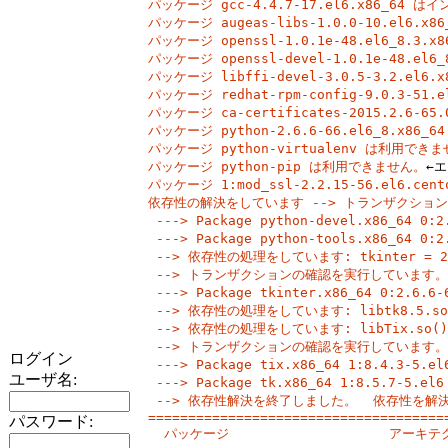
パッケージ gcc-4.4.7-17.el6.x86_64
パッケージ augeas-libs-1.0.0-10.el6
パッケージ openssl-1.0.1e-48.el6_8.
パッケージ openssl-devel-1.0.1e-48.
パッケージ libffi-devel-3.0.5-3.2.e
パッケージ redhat-rpm-config-9.0.3-5
パッケージ ca-certificates-2015.2.6-
パッケージ python-2.6.6-66.el6_8.x
パッケージ python-virtualenv は利用でき
パッケージ python-pip は利用できません。
←
パッケージ 1:mod_ssl-2.2.15-56.el6.
依存性の解決をしています --> トランザクション
 ---> Package python-devel.x86_64 0:
 ---> Package python-tools.x86_64 0:
 --> 依存性の処理をしています: tkinter = 2.6.
 --> トランザクションの確認を実行しています。

 ---> Package tkinter.x86_64 0:2.6.
 --> 依存性の処理をしています: libtk8.5.so()(
 --> 依存性の処理をしています: libTix.so()(64
 --> トランザクションの確認を実行しています。

ログイン
 ---> Package tix.x86_64 1:8.4.3-5.
ユーザ名:
 ---> Package tk.x86_64 1:8.5.7-5.e
 --> 依存性解決を終了しました。  依存性を解決
=====================================
パスワード:
  パッケージ                    アーキテク