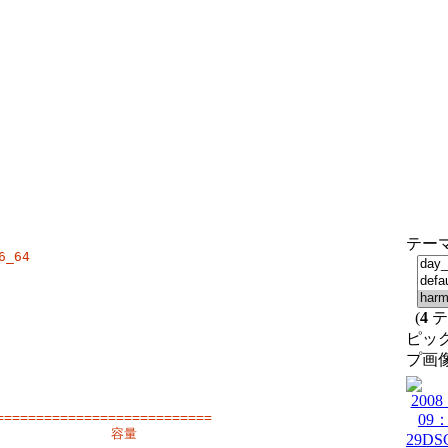
テー
_64

(
4
テ
ピッ
プ画
==========================

            容量
