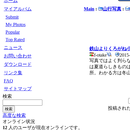
ホーム
マイアルバム
Main
:
山行写真
:
Submit
My Photos
Popular
Top Rated
ニュース
鉄山よりくろがね
f-otake
2015
お問い合わせ
写真ではよく判ら
ダウンロード
は夏道らしきもの
リンク集
所。わかる方は冬
FAQ
サイトマップ
検索
投稿され
高度な検索
オンライン状況
12
人のユーザが現在オンラインです。