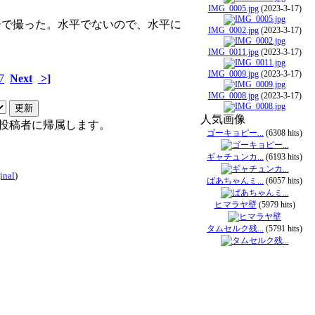
IMG_0005.jpg
(2023-3-17)
ーで撮った。水平でないので、水平に
IMG_0002.jpg
(2023-3-17)
IMG_0011.jpg
(2023-3-17)
IMG_0009.jpg
(2023-3-17)
7
Next
>]
IMG_0008.jpg
(2023-3-17)
人気画像
投稿者に帰属します。
ゴーキョピー...
(6308 hits)
ギャチュンカ...
(6193 hits)
inal
)
ばあちゃんミ...
(6057 hits)
ヒマラヤ壁
(5979 hits)
タムセルク残...
(5791 hits)