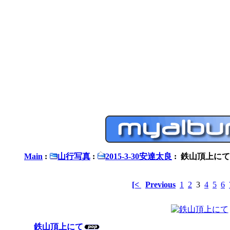
Main
:
山行写真
:
2015-3-30安達太良
: 鉄山頂上にて
[<
Previous
1
2
3
4
5
6
鉄山頂上にて