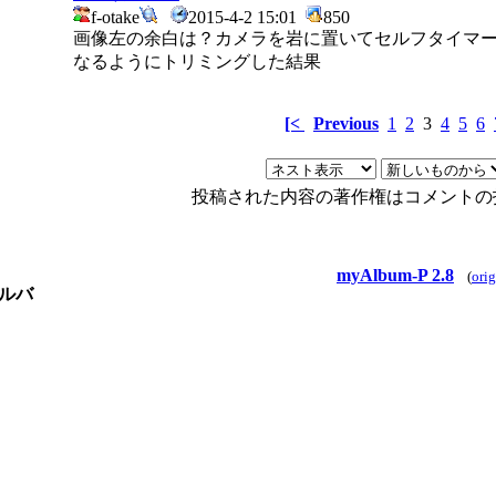
f-otake
2015-4-2 15:01
850
画像左の余白は？カメラを岩に置いてセルフタイマ
なるようにトリミングした結果
[<
Previous
1
2
3
4
5
6
投稿された内容の著作権はコメントの
myAlbum-P 2.8
(
orig
ルバ