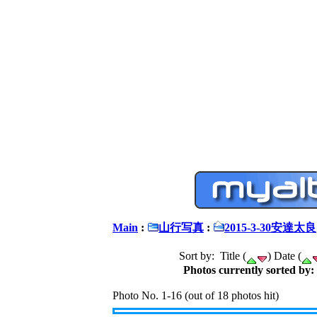
Main
:
山行写真
:
2015-3-30安達太良
Sort by: Title (
) Date (
Photos currently sorted by:
Photo No. 1-16 (out of 18 photos hit)