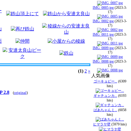
IMG_0005.jpg
(2023-3-
17)
IMG_0002.jpg
(2023-3-
17)
IMG_0011.jpg
(2023-3-
17)
IMG_0009.jpg
(2023-3-
17)
IMG_0008.jpg
(2023-3-
17)
(1)
2
»
人気画像
ゴーキョピー...
(6309
hits)
 2.8
(
original
)
ギャチュンカ...
(6193
hits)
ばあちゃんミ...
(6058
hits)
ヒマラヤ壁
(5979 hits)